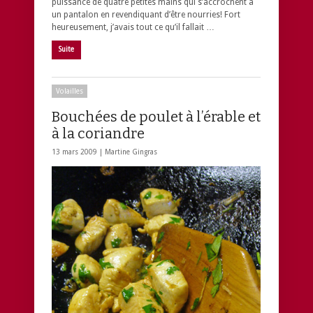
puissance de quatre petites mains qui s’accrochent à
un pantalon en revendiquant d’être nourries! Fort
heureusement, j’avais tout ce qu’il fallait …
Suite
Volailles
Bouchées de poulet à l’érable et
à la coriandre
13 mars 2009 |
Martine Gingras