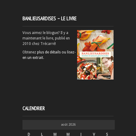
BANLIEUSARDISES – LE LIVRE
Vous aimez le blogue? Il y a
maintenant le livre, publié en
2010 chez Trécarré!
Obtenez
plus de détails ou lisez-
en un extrait
.
CALENDRIER
août 2026
D
L
M
M
J
V
S