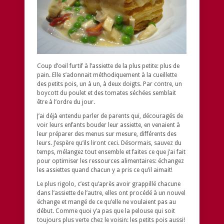
Coup d’oeil furtif à l’assiette de la plus petite: plus de
pain. Elle s’adonnait méthodiquement à la cueillette
des petits pois, un à un, à deux doigts. Par contre, un
boycott du poulet et des tomates séchées semblait
être à l’ordre du jour.
J’ai déjà entendu parler de parents qui, découragés de
voir leurs enfants bouder leur assiette, en venaient à
leur préparer des menus sur mesure, différents des
leurs. J’espère qu’ils liront ceci. Désormais, sauvez du
temps, mélangez tout ensemble et faites ce que j’ai fait
pour optimiser les ressources alimentaires: échangez
les assiettes quand chacun y a pris ce qu’il aimait!
Le plus rigolo, c’est qu’après avoir grappillé chacune
dans l’assiette de l’autre, elles ont procédé à un nouvel
échange et mangé de ce qu’elle ne voulaient pas au
début. Comme quoi y’a pas que la pelouse qui soit
toujours plus verte chez le voisin: les petits pois aussi!