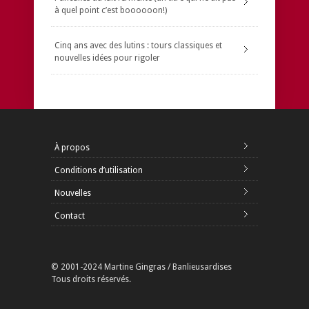
à quel point c’est boooooon!)
Cinq ans avec des lutins : tours classiques et
nouvelles idées pour rigoler
À propos
Conditions d’utilisation
Nouvelles
Contact
© 2001-2024 Martine Gingras / Banlieusardises
Tous droits réservés.