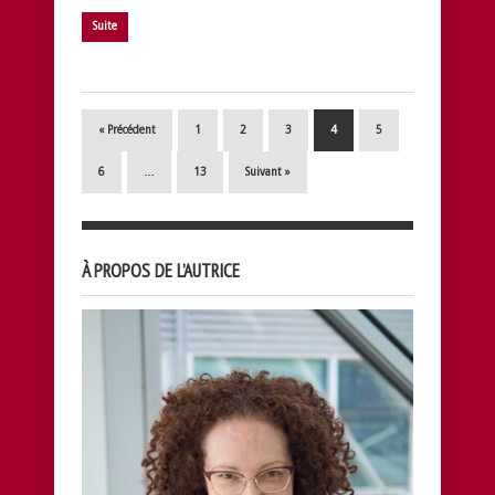
Suite
« Précédent
1
2
3
4
5
6
…
13
Suivant »
À PROPOS DE L’AUTRICE