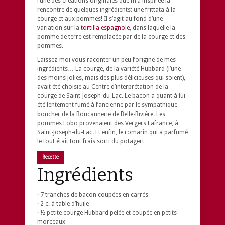
l’une des créations originales que m’a inspirée la
rencontre de quelques ingrédients: une frittata à la
courge et aux pommes! Il s’agit au fond d’une
variation sur la
tortilla espagnole
, dans laquelle la
pomme de terre est remplacée par de la courge et des
pommes.
Laissez-moi vous raconter un peu l’origine de mes
ingrédients… La courge, de la variété Hubbard (l’une
des moins jolies, mais des plus délicieuses qui soient),
avait été choisie au Centre d’interprétation de la
courge de Saint-Joseph-du-Lac. Le bacon a quant à lui
été lentement fumé à l’ancienne par le sympathique
boucher de la Boucannerie de Belle-Rivière. Les
pommes Lobo provenaient des Vergers Lafrance, à
Saint-Joseph-du-Lac. Et enfin, le romarin qui a parfumé
le tout était tout frais sorti du potager!
Recette
Ingrédients
· 7 tranches de bacon coupées en carrés
· 2 c. à table d’huile
· ½ petite courge Hubbard pelée et coupée en petits
morceaux