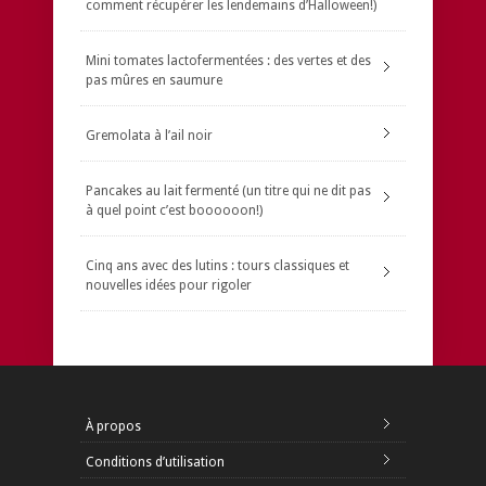
comment récupérer les lendemains d’Halloween!)
Mini tomates lactofermentées : des vertes et des
pas mûres en saumure
Gremolata à l’ail noir
Pancakes au lait fermenté (un titre qui ne dit pas
à quel point c’est boooooon!)
Cinq ans avec des lutins : tours classiques et
nouvelles idées pour rigoler
À propos
Conditions d’utilisation