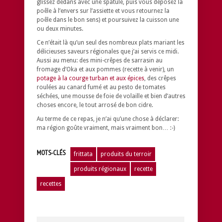
glissez dedans avec une spatule, puis vous déposez la
poêle à l’envers sur l’assiette et vous retournez la
poêle dans le bon sens) et poursuivez la cuisson une
ou deux minutes.
Ce n’était là qu’un seul des nombreux plats mariant les
délicieuses saveurs régionales que j’ai servis ce midi.
Aussi au menu: des mini-crêpes de sarrasin au
fromage d’Oka et aux pommes (recette à venir), un
potage à la courge turban et aux épices
, des crêpes
roulées au canard fumé et au pesto de tomates
séchées, une mousse de foie de volaille et bien d’autres
choses encore, le tout arrosé de bon cidre.
Au terme de ce repas, je n’ai qu’une chose à déclarer:
ma région goûte vraiment, mais vraiment bon… :-)
MOTS-CLÉS
frittata
produits du terroir
produits régionaux
recette
recettes