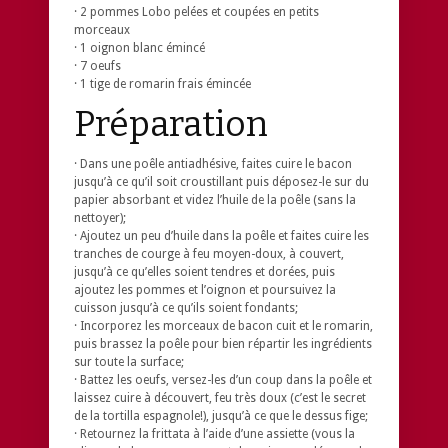
· 2 pommes Lobo pelées et coupées en petits
morceaux
· 1 oignon blanc émincé
· 7 oeufs
· 1 tige de romarin frais émincée
Préparation
· Dans une poêle antiadhésive, faites cuire le bacon
jusqu’à ce qu’il soit croustillant puis déposez-le sur du
papier absorbant et videz l’huile de la poêle (sans la
nettoyer);
· Ajoutez un peu d’huile dans la poêle et faites cuire les
tranches de courge à feu moyen-doux, à couvert,
jusqu’à ce qu’elles soient tendres et dorées, puis
ajoutez les pommes et l’oignon et poursuivez la
cuisson jusqu’à ce qu’ils soient fondants;
· Incorporez les morceaux de bacon cuit et le romarin,
puis brassez la poêle pour bien répartir les ingrédients
sur toute la surface;
· Battez les oeufs, versez-les d’un coup dans la poêle et
laissez cuire à découvert, feu très doux (c’est le secret
de la tortilla espagnole!), jusqu’à ce que le dessus fige;
· Retournez la frittata à l’aide d’une assiette (vous la