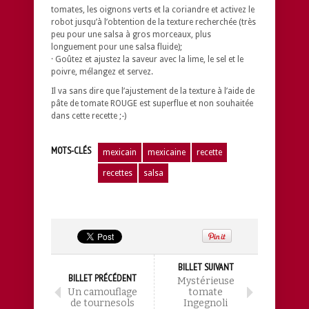
tomates, les oignons verts et la coriandre et activez le
robot jusqu’à l’obtention de la texture recherchée (très
peu pour une salsa à gros morceaux, plus
longuement pour une salsa fluide);
· Goûtez et ajustez la saveur avec la lime, le sel et le
poivre, mélangez et servez.
Il va sans dire que l’ajustement de la texture à l’aide de
pâte de tomate ROUGE est superflue et non souhaitée
dans cette recette ;-)
MOTS-CLÉS
mexicain
mexicaine
recette
recettes
salsa
BILLET SUIVANT
BILLET PRÉCÉDENT
Mystérieuse
Un camouflage
tomate
de tournesols
Ingegnoli