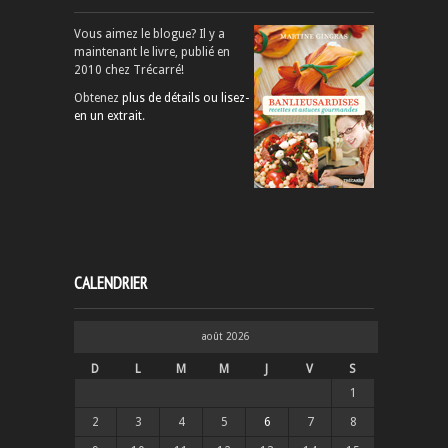
Vous aimez le blogue? Il y a
maintenant le livre, publié en
2010 chez Trécarré!
Obtenez
plus de détails ou lisez-
en un extrait
.
CALENDRIER
août 2026
D
L
M
M
J
V
S
1
2
3
4
5
6
7
8