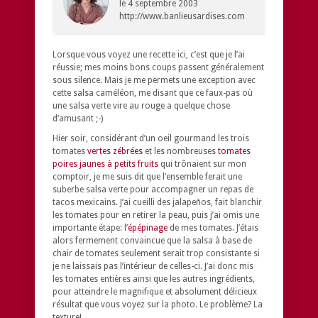
le
4 septembre 2003
http://www.banlieusardises.com
Lorsque vous voyez une recette ici, c’est que je l’ai
réussie; mes moins bons coups passent généralement
sous silence. Mais je me permets une exception avec
cette salsa caméléon, me disant que ce faux-pas où
une salsa verte vire au rouge a quelque chose
d’amusant ;-)
Hier soir, considérant d’un oeil gourmand les trois
tomates
vertes zébrées
et les nombreuses
tomates
poires jaunes à petits fruits
qui trônaient sur mon
comptoir, je me suis dit que l’ensemble ferait une
suberbe salsa verte pour accompagner un repas de
tacos mexicains. J’ai cueilli des jalapeños, fait blanchir
les tomates pour en retirer la peau, puis j’ai omis une
importante étape: l’
épépinage
de mes tomates. J’étais
alors fermement convaincue que la salsa à base de
chair de tomates seulement serait trop consistante si
je ne laissais pas l’intérieur de celles-ci. J’ai donc mis
les tomates entières ainsi que les autres ingrédients,
pour atteindre le magnifique et absolument délicieux
résultat que vous voyez sur la photo. Le problème? La
texture!