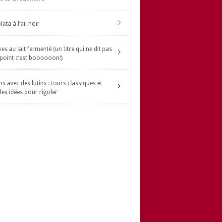
ata à l’ail noir
s au lait fermenté (un titre qui ne dit pas
 point c’est boooooon!)
s avec des lutins : tours classiques et
les idées pour rigoler