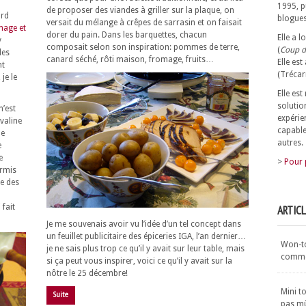
1995, p
de proposer des viandes à griller sur la plaque, on
ord
blogues
versait du mélange à crêpes de sarrasin et on faisait
mage et
dorer du pain. Dans les barquettes, chacun
Elle a 
y
composait selon son inspiration: pommes de terre,
(
Coup d
les
canard séché, rôti maison, fromage, fruits…
Elle est
nt
(Trécar
je le
Elle es
solutio
n’est
expérie
evaline
capable
le
autres.
e
e
>
Pour 
ermis
le des
fait
ARTIC
Je me souvenais avoir vu l’idée d’un tel concept dans
un feuillet publicitaire des épiceries IGA, l’an dernier…
Won-ton
je ne sais plus trop ce qu’il y avait sur leur table, mais
commen
si ça peut vous inspirer, voici ce qu’il y avait sur la
nôtre le 25 décembre!
Mini t
Suite
pas m