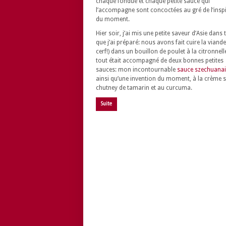
chaque fondue et chaque petite sauce qui
l’accompagne sont concoctées au gré de l’insp
du moment.
Hier soir, j’ai mis une petite saveur d’Asie dans 
que j’ai préparé: nous avons fait cuire la viande
cerf!) dans un bouillon de poulet à la citronnell
tout était accompagné de deux bonnes petites
sauces: mon incontournable
sauce szechuanai
ainsi qu’une invention du moment, à la crème s
chutney de tamarin et au curcuma.
Suite