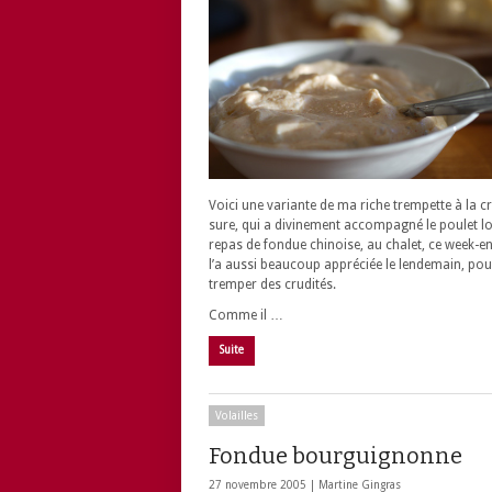
Voici une variante de ma riche trempette à la 
sure, qui a divinement accompagné le poulet lo
repas de fondue chinoise, au chalet, ce week-e
l’a aussi beaucoup appréciée le lendemain, pou
tremper des crudités.
Comme il …
Suite
Volailles
Fondue bourguignonne
27 novembre 2005 |
Martine Gingras