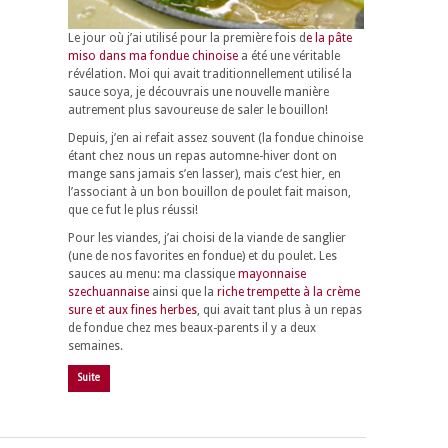
Le jour où j’ai utilisé pour la première fois d
e la pâte
miso dans ma fondue chinoise
a été une véritable
révélation. Moi qui avait traditionnellement utilisé la
sauce soya, je découvrais une nouvelle manière
autrement plus savoureuse de saler le bouillon!
Depuis, j’en ai refait assez souvent (la fondue chinoise
étant chez nous un repas automne-hiver dont on
mange sans jamais s’en lasser), mais c’est hier, en
l’associant à un bon bouillon de poulet fait maison,
que ce fut le plus réussi!
Pour les viandes, j’ai choisi de la viande de sanglier
(une de nos favorites en fondue) et du poulet. Les
sauces au menu: ma classique
mayonnaise
szechuannaise
ainsi que la
riche trempette à la crème
sure et aux fines herbes
, qui avait tant plus à un repas
de fondue chez mes beaux-parents il y a deux
semaines.
Suite