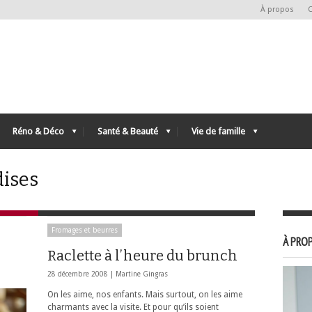
À propos
C
Réno & Déco
Santé & Beauté
Vie de famille
dises
Fromages et beurres
À PROP
Raclette à l’heure du brunch
28 décembre 2008 |
Martine Gingras
On les aime, nos enfants. Mais surtout, on les aime
charmants avec la visite. Et pour qu’ils soient