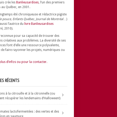
uis crée les
Banlieusardises
, l’un des premiers
 au Québec, en 2001.
longtemps été chroniqueuse et rédactrice pigiste
e pouce, Enfants Québec, Journal de Montréal
…)
 aussi l’autrice du
livre Banlieusardises
ré, 2010).
t reconnue pour sa capacité de trouver des
ns créatives aux problèmes.
La diversité de ses
nces font d’elle une ressource polyvalente,
 de faire rayonner les projets, numériques ou
plus d’infos ou pour la contacter.
LES RÉCENTS
s à la citrouille et à la citronnelle (ou
t récupérer les lendemains d’Halloween!)
omates lactofermentées : des vertes et des
ûres en saumure