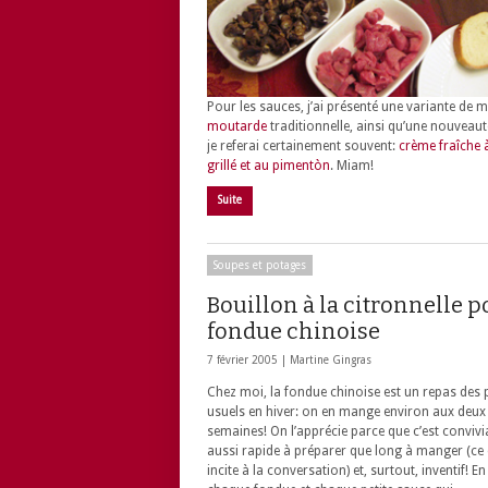
Pour les sauces, j’ai présenté une variante de 
moutarde
traditionnelle, ainsi qu’une nouveau
je referai certainement souvent:
crème fraîche à 
grillé et au pimentòn
. Miam!
Suite
Soupes et potages
Bouillon à la citronnelle p
fondue chinoise
7 février 2005 |
Martine Gingras
Chez moi, la fondue chinoise est un repas des 
usuels en hiver: on en mange environ aux deux
semaines! On l’apprécie parce que c’est convivia
aussi rapide à préparer que long à manger (ce 
incite à la conversation) et, surtout, inventif! En 