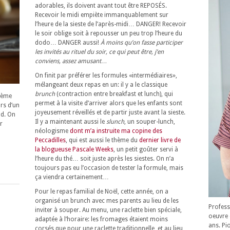
adorables, ils doivent avant tout être REPOSÉS.
Recevoir le midi empiète immanquablement sur
l’heure de la sieste de l’après-midi… DANGER! Recevoir
le soir oblige soit à repousser un peu trop l’heure du
dodo… DANGER aussi!
À moins qu’on fasse participer
les invités au rituel du soir, ce qui peut être, j’en
conviens, assez amusant…
On finit par préférer les formules «intermédiaires»,
mélangeant deux repas en un: il y a le classique
brunch
(contraction entre breakfast et lunch), qui
crème
permet à la visite d’arriver alors que les enfants sont
rs d’un
joyeusement réveillés et de partir juste avant la sieste.
nd. On
Il y a maintenant aussi le
slunch
, un souper-lunch,
r
néologisme
dont m’a instruite ma copine des
Peccadilles
, qui est aussi le thème du
dernier livre de
la blogueuse Pascale Weeks
, un petit goûter servi à
l’heure du thé… soit juste après les siestes. On n’a
toujours pas eu l’occasion de tester la formule, mais
ça viendra certainement…
Pour le repas familial de Noël, cette année, on a
organisé un brunch avec mes parents au lieu de les
Profess
inviter à souper. Au menu, une raclette bien spéciale,
oeuvre 
adaptée à l’horaire: les fromages étaient moins
ans. Pi
corsés que pour une raclette traditionnelle, et au lieu