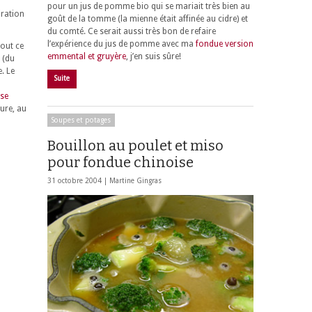
pour un jus de pomme bio qui se mariait très bien au
iration
goût de la tomme (la mienne était affinée au cidre) et
du comté. Ce serait aussi très bon de refaire
l’expérience du jus de pomme avec ma
fondue version
tout ce
emmental et gruyère
, j’en suis sûre!
 (du
e. Le
Suite
se
ure, au
Soupes et potages
Bouillon au poulet et miso
pour fondue chinoise
31 octobre 2004 |
Martine Gingras