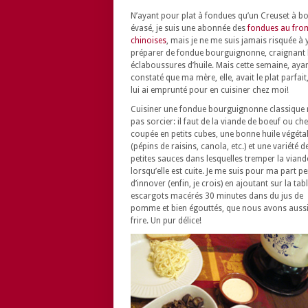
N’ayant pour plat à fondues qu’un Creuset à b
évasé, je suis une abonnée des
fondues au fro
chinoises
, mais je ne me suis jamais risquée à 
préparer de fondue bourguignonne, craignant 
éclaboussures d’huile. Mais cette semaine, aya
constaté que ma mère, elle, avait le plat parfait, 
lui ai emprunté pour en cuisiner chez moi!
Cuisiner une fondue bourguignonne classique 
pas sorcier: il faut de la viande de boeuf ou ch
coupée en petits cubes, une bonne huile végéta
(pépins de raisins, canola, etc.) et une variété d
petites sauces dans lesquelles tremper la viand
lorsqu’elle est cuite. Je me suis pour ma part p
d’innover (enfin, je crois) en ajoutant sur la tab
escargots macérés 30 minutes dans du jus de
pomme et bien égouttés, que nous avons aussi 
frire. Un pur délice!