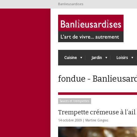
Banlieusardises
Cuisine
Jardin
Loisirs
fondue - Banlieusar
Sauces et trempettes
Trempette crémeuse à l’ail
14 octobre 2009 |
Martine Gingras