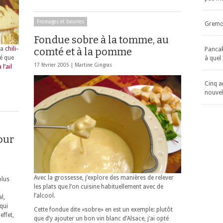
Fromages et beurres
Gremol
Fondue sobre à la tomme, au
ma
chili-
Pancake
comté et à la pomme
té que
à quel
17 février 2005 |
Martine Gingras
l’ail
Cinq an
nouvel
our
Avec la grossesse, j’explore des manières de relever
plus
les plats que l’on cuisine habituellement avec de
l’alcool.
l,
qui
Cette fondue dite «sobre» en est un exemple: plutôt
effet,
que d’y ajouter un bon vin blanc d’Alsace, j’ai opté