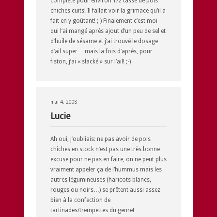
complète pour environ 1/2 tasse de pois
chiches cuits! Il fallait voir la grimace qu’il a
fait en y goûtant! ;-) Finalement c’est moi
qui l’ai mangé après ajout d’un peu de sel et
d’huile de sésame et j’ai trouvé le dosage
d’ail super… mais la fois d’après, pour
fiston, j’ai « slacké » sur l’ail! ;-)
mai 4, 2008
Lucie
Ah oui, j’oubliais: ne pas avoir de pois
chiches en stock n’est pas une très bonne
excuse pour ne pas en faire, on ne peut plus
vraiment appeler ça de l’hummus mais les
autres légumineuses (haricots blancs,
rouges ou noirs…) se prêtent aussi assez
bien à la confection de
tartinades/trempettes du genre!