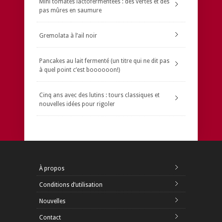
Mini tomates lactofermentées : des vertes et des
pas mûres en saumure
Gremolata à l’ail noir
Pancakes au lait fermenté (un titre qui ne dit pas
à quel point c’est boooooon!)
Cinq ans avec des lutins : tours classiques et
nouvelles idées pour rigoler
À propos
Conditions d’utilisation
Nouvelles
Contact