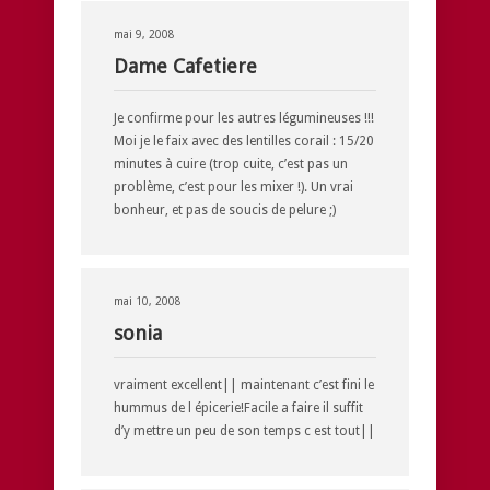
mai 9, 2008
Dame Cafetiere
Je confirme pour les autres légumineuses !!!
Moi je le faix avec des lentilles corail : 15/20
minutes à cuire (trop cuite, c’est pas un
problème, c’est pour les mixer !). Un vrai
bonheur, et pas de soucis de pelure ;)
mai 10, 2008
sonia
vraiment excellent|| maintenant c’est fini le
hummus de l épicerie!Facile a faire il suffit
d’y mettre un peu de son temps c est tout||