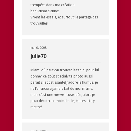
trempées dans ma création
banlieusardienne!
Vivent les essais, et surtout; le partage des
trouvailles!
mai 6, 2008
julie70
Miam! où peut-on trouver le tahini pour lui
donner ce goût spécial? ta photo aussi
parait si appétissante! j’adore le humus, je
ne l’ai encore jamais fait de moi même,
mais c’est une merveilleuse idée, alors je
peux décider combien huile, épices, etc y
mettre!