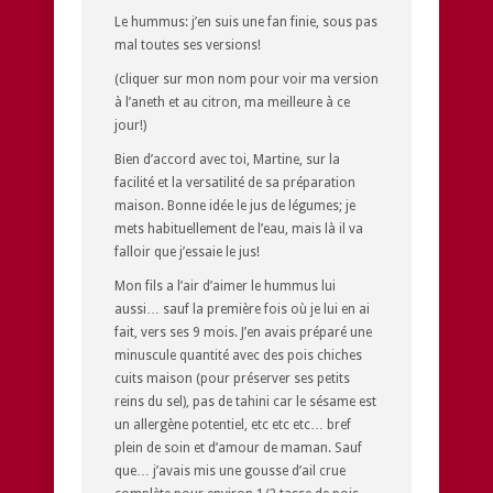
Le hummus: j’en suis une fan finie, sous pas
mal toutes ses versions!
(cliquer sur mon nom pour voir ma version
à l’aneth et au citron, ma meilleure à ce
jour!)
Bien d’accord avec toi, Martine, sur la
facilité et la versatilité de sa préparation
maison. Bonne idée le jus de légumes; je
mets habituellement de l’eau, mais là il va
falloir que j’essaie le jus!
Mon fils a l’air d’aimer le hummus lui
aussi… sauf la première fois où je lui en ai
fait, vers ses 9 mois. J’en avais préparé une
minuscule quantité avec des pois chiches
cuits maison (pour préserver ses petits
reins du sel), pas de tahini car le sésame est
un allergène potentiel, etc etc etc… bref
plein de soin et d’amour de maman. Sauf
que… j’avais mis une gousse d’ail crue