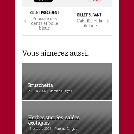
BILLET PRÉCÉDENT
BILLET SUIVANT
Poussée des
L’abeille et la
dents et bulle
kikilane
bleue
Vous aimerez aussi...
Bruschetta
26 juin 2006 | Martine Gingras
Herbes sucrées-salées
exotiques
13 octobre 2008 | Martine Gingras