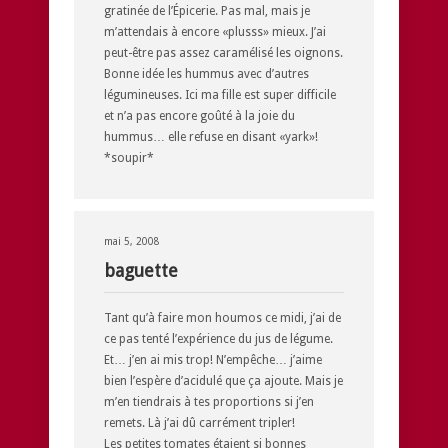
gratinée de l’Épicerie. Pas mal, mais je
m’attendais à encore «plusss» mieux. J’ai
peut-être pas assez caramélisé les oignons.
Bonne idée les hummus avec d’autres
légumineuses. Ici ma fille est super difficile
et n’a pas encore goûté à la joie du
hummus… elle refuse en disant «yark»!
*soupir*
mai 5, 2008
baguette
Tant qu’à faire mon houmos ce midi, j’ai de
ce pas tenté l’expérience du jus de légume.
Et… j’en ai mis trop! N’empêche… j’aime
bien l’espère d’acidulé que ça ajoute. Mais je
m’en tiendrais à tes proportions si j’en
remets. Là j’ai dû carrément tripler!
Les petites tomates étaient si bonnes