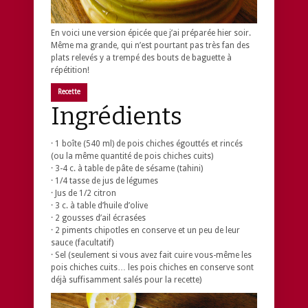
En voici une version épicée que j’ai préparée hier soir.
Même ma grande, qui n’est pourtant pas très fan des
plats relevés y a trempé des bouts de baguette à
répétition!
Recette
Ingrédients
· 1 boîte (540 ml) de pois chiches égouttés et rincés
(ou la même quantité de pois chiches cuits)
· 3-4 c. à table de pâte de sésame (tahini)
· 1/4 tasse de jus de légumes
· Jus de 1/2 citron
· 3 c. à table d’huile d’olive
· 2 gousses d’ail écrasées
· 2 piments chipotles en conserve et un peu de leur
sauce (facultatif)
· Sel (seulement si vous avez fait cuire vous-même les
pois chiches cuits… les pois chiches en conserve sont
déjà suffisamment salés pour la recette)