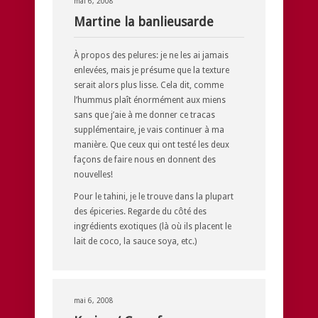
mai 6, 2008
Martine la banlieusarde
À propos des pelures: je ne les ai jamais
enlevées, mais je présume que la texture
serait alors plus lisse. Cela dit, comme
l’hummus plaît énormément aux miens
sans que j’aie à me donner ce tracas
supplémentaire, je vais continuer à ma
manière. Que ceux qui ont testé les deux
façons de faire nous en donnent des
nouvelles!
Pour le tahini, je le trouve dans la plupart
des épiceries. Regarde du côté des
ingrédients exotiques (là où ils placent le
lait de coco, la sauce soya, etc.)
mai 6, 2008