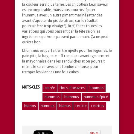
la couleur sera plus terne. Les chipotles? Leur saveur
est incomparable, mais vous pourriez épicer
l’hummus avec un autre piment mariné (attendez
avant d’ajouter du jus de citron, car le résultat
pourrait être trop vinaigré). Bref, faites toutes les
variations qui vous passent par la tête selon les
ingrédients qui vous passent par la main. Ça ne peut
qu’être bon.
L’hummus est parfait en trempette pour les légumes, le
pain pita, la baguette… Il remplace avantageusement
la mayonnaise dans les sandwiches et on pourrait
même le servir avec une fondue chinoise, pour
tremper les viandes une fois cuites!
MOTS-CLÉS
entrée
Hors d'oeuvres
houmos
hummos
hummus
hummus épicé
humos
humous
humus
recette
recettes