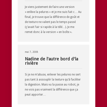
Je viens justement de faire une version
« enlève la pelures » et je me suis fait c… Au
final, je trouve que la différence de goût et
de texture ne valent pas le temps passé
(ç’avait l’air si rapide à la télé…). Je me
remet donc à la version « en boîte ».
mai 7, 2008
Nadine de l'autre bord d'la
rivière
Si je ne m’abuse, enlever les pelures ne sert
pas tant à assouplir la texture qu’à faciliter
la digestion. Mais vu la passe au robot, je
ne vois pas vraiment la différence que ça
peut apporter…